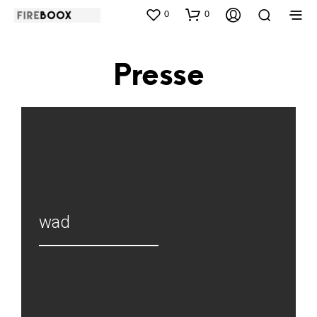
0
0
Presse
wad