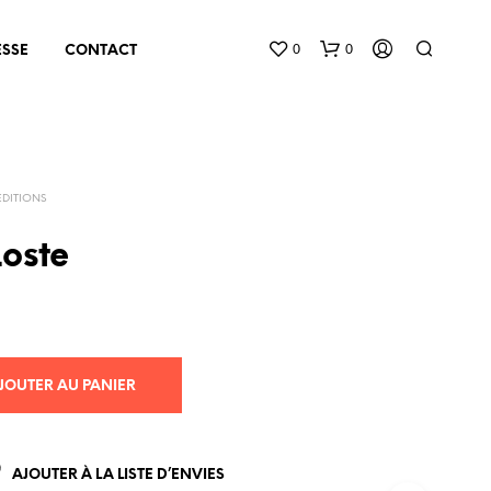
0
0
ESSE
CONTACT
EDITIONS
Loste
V
O
T
R
JOUTER AU PANIER
E
P
A
N
AJOUTER À LA LISTE D’ENVIES
I