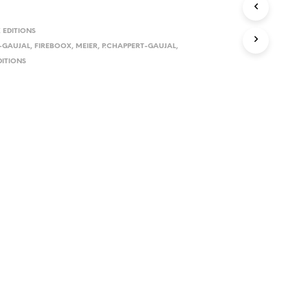
E
R
E
X EDITIONS
S
-GAUJAL
,
FIREBOOX
,
MEIER
,
P.CHAPPERT-GAUJAL
,
T
DITIONS
V
I
D
E
.