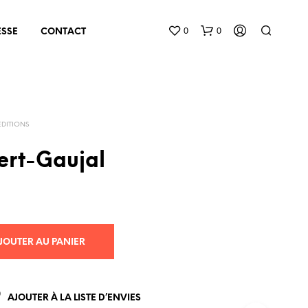
0
0
ESSE
CONTACT
EDITIONS
ert-Gaujal
V
O
T
R
JOUTER AU PANIER
E
P
A
N
AJOUTER À LA LISTE D’ENVIES
I