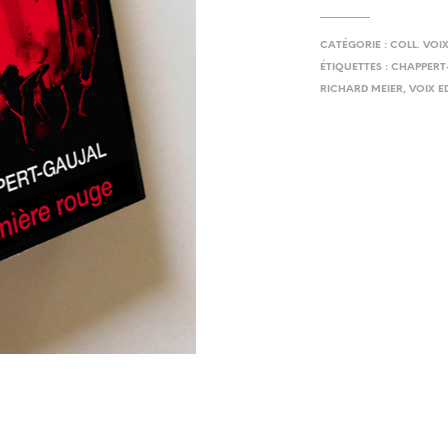
CATÉGORIE :
COLL. VOI
ÉTIQUETTES :
CHAPPERT
RICHARD MEIER
,
VOIX E